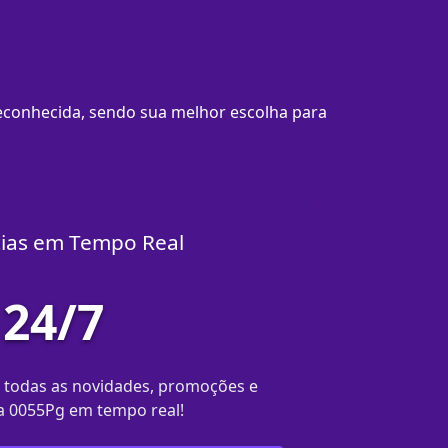
reconhecida, sendo sua melhor escolha para
cias em Tempo Real
24/7
e todas as novidades, promoções e
a 0055Pg em tempo real!