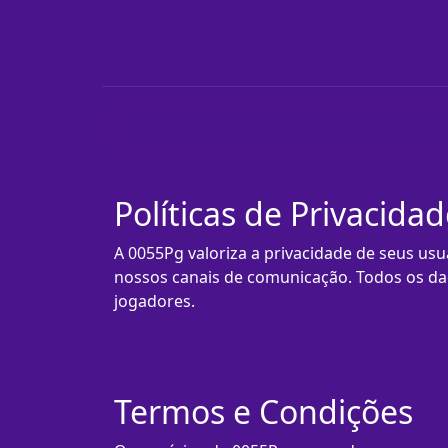
Políticas de Privacida
A 0055Pg valoriza a privacidade de seus us
nossos canais de comunicação. Todos os dad
jogadores.
Termos e Condições