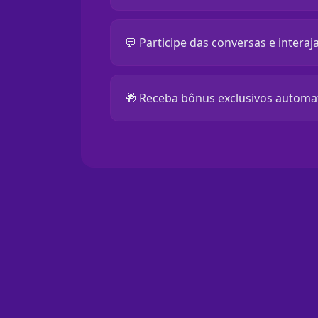
💬 Participe das conversas e interaj
🎁 Receba bônus exclusivos autom