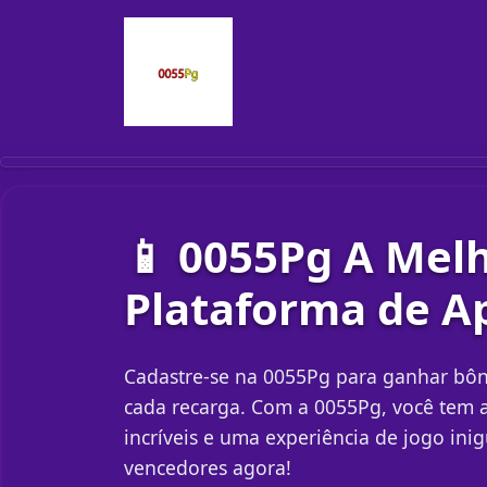
📱 0055Pg A Mel
Plataforma de A
Cadastre-se na 0055Pg para ganhar bôn
cada recarga. Com a 0055Pg, você tem 
incríveis e uma experiência de jogo inig
vencedores agora!