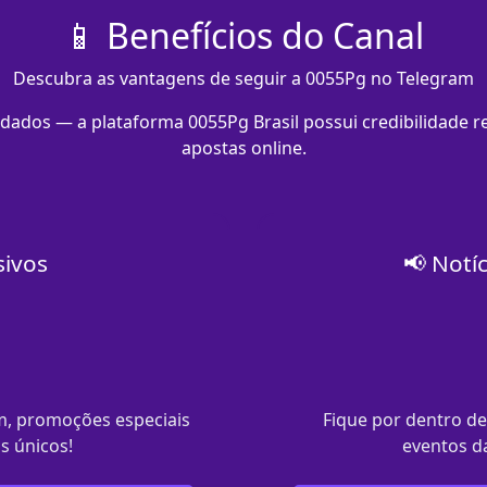
📱 Benefícios do Canal
Descubra as vantagens de seguir a 0055Pg no Telegram
ndados — a plataforma 0055Pg Brasil possui credibilidade 
apostas online.
sivos
📢 Notí
m, promoções especiais
Fique por dentro d
s únicos!
eventos d