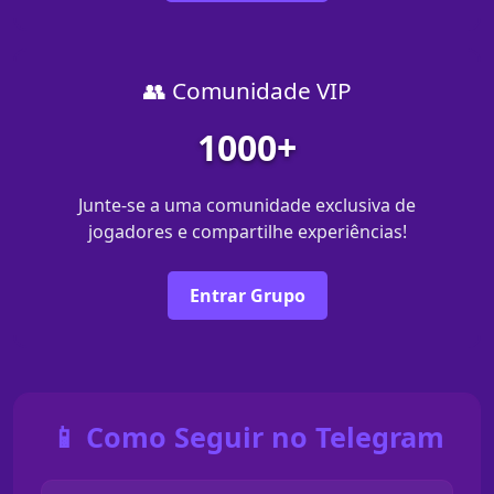
👥 Comunidade VIP
1000+
Junte-se a uma comunidade exclusiva de
jogadores e compartilhe experiências!
Entrar Grupo
📱 Como Seguir no Telegram