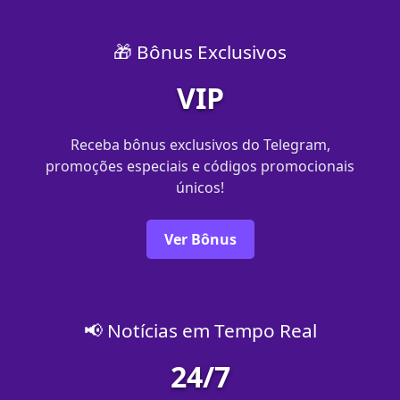
🎁 Bônus Exclusivos
VIP
Receba bônus exclusivos do Telegram,
promoções especiais e códigos promocionais
únicos!
Ver Bônus
📢 Notícias em Tempo Real
24/7