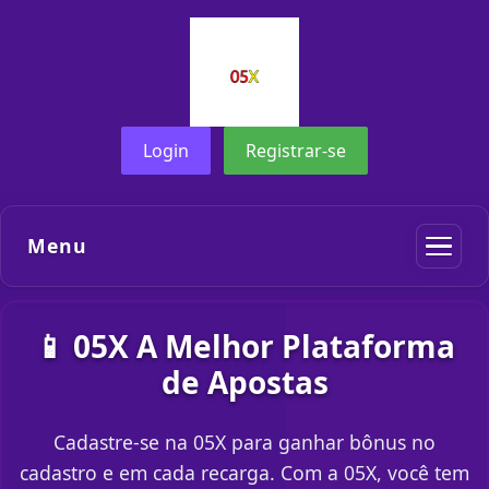
Login
Registrar-se
Menu
📱 05X A Melhor Plataforma
de Apostas
Cadastre-se na 05X para ganhar bônus no
cadastro e em cada recarga. Com a 05X, você tem