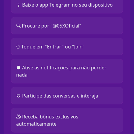
📱 Baixe o app Telegram no seu dispositivo
🔍 Procure por "@05XOficial"
👆 Toque em "Entrar" ou "Join"
🔔 Ative as notificações para não perder
nada
💬 Participe das conversas e interaja
🎁 Receba bônus exclusivos
automaticamente