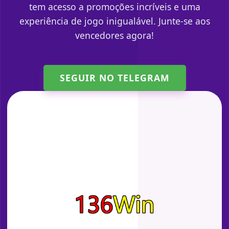
tem acesso a promoções incríveis e uma
experiência de jogo inigualável. Junte-se aos
vencedores agora!
SEGUIR NO TELEGRAM