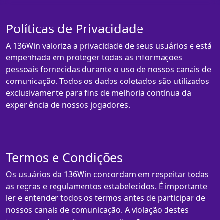
Políticas de Privacidade
A 136Win valoriza a privacidade de seus usuários e está
empenhada em proteger todas as informações
pessoais fornecidas durante o uso de nossos canais de
comunicação. Todos os dados coletados são utilizados
exclusivamente para fins de melhoria contínua da
experiência de nossos jogadores.
Termos e Condições
Os usuários da 136Win concordam em respeitar todas
as regras e regulamentos estabelecidos. É importante
ler e entender todos os termos antes de participar de
nossos canais de comunicação. A violação destes