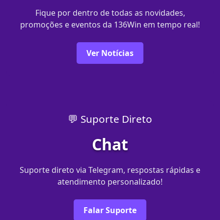
Fique por dentro de todas as novidades,
promoções e eventos da 136Win em tempo real!
Ver Notícias
💬 Suporte Direto
Chat
Suporte direto via Telegram, respostas rápidas e
atendimento personalizado!
Falar Suporte