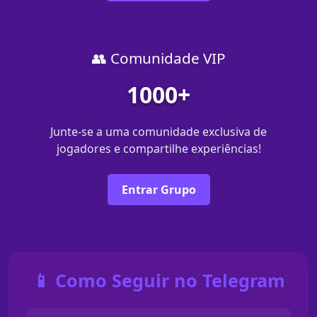
👥 Comunidade VIP
1000+
Junte-se a uma comunidade exclusiva de
jogadores e compartilhe experiências!
Entrar Grupo
📱 Como Seguir no Telegram