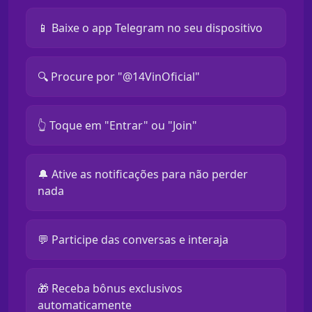
📱 Baixe o app Telegram no seu dispositivo
🔍 Procure por "@14VinOficial"
👆 Toque em "Entrar" ou "Join"
🔔 Ative as notificações para não perder
nada
💬 Participe das conversas e interaja
🎁 Receba bônus exclusivos
automaticamente