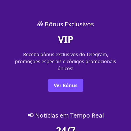
🎁 Bônus Exclusivos
VIP
Receba bônus exclusivos do Telegram,
promoções especiais e códigos promocionais
únicos!
Ver Bônus
📢 Notícias em Tempo Real
24/7