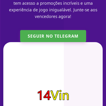
tem acesso a promoções incríveis e uma
experiência de jogo inigualável. Junte-se aos
vencedores agora!
SEGUIR NO TELEGRAM