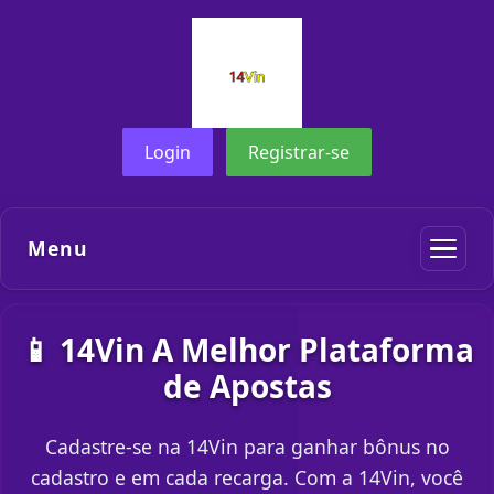
Login
Registrar-se
Menu
📱 14Vin A Melhor Plataforma
de Apostas
Cadastre-se na 14Vin para ganhar bônus no
cadastro e em cada recarga. Com a 14Vin, você