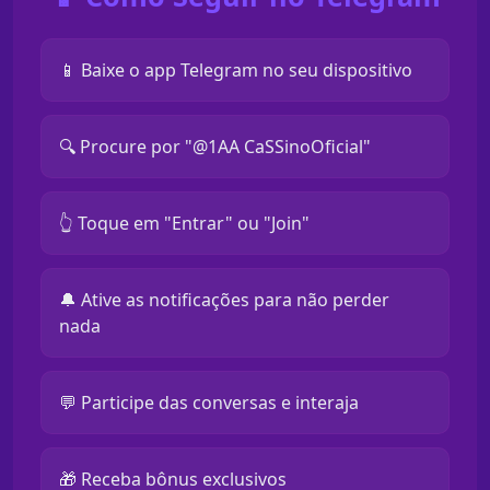
📱 Baixe o app Telegram no seu dispositivo
🔍 Procure por "@1AA CaSSinoOficial"
👆 Toque em "Entrar" ou "Join"
🔔 Ative as notificações para não perder
nada
💬 Participe das conversas e interaja
🎁 Receba bônus exclusivos