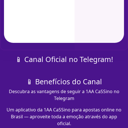
📱 Canal Oficial no Telegram!
📱 Benefícios do Canal
Descubra as vantagens de seguir a 1AA CaSSino no
Telegram
Um aplicativo da 1AA CaSSino para apostas online no
Brasil — aproveite toda a emoção através do app
oficial.