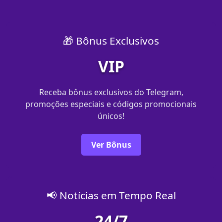
🎁 Bônus Exclusivos
VIP
Receba bônus exclusivos do Telegram,
promoções especiais e códigos promocionais
únicos!
Ver Bônus
📢 Notícias em Tempo Real
24/7