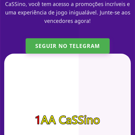
CaSSino, você tem acesso a promoções incríveis e
uma experiência de jogo inigualável. Junte-se aos
vencedores agora!
SEGUIR NO TELEGRAM