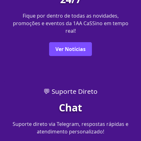
Fique por dentro de todas as novidades,
promoções e eventos da 1AA CaSSino em tempo
real!
Ver Notícias
💬 Suporte Direto
Chat
Suporte direto via Telegram, respostas rápidas e
atendimento personalizado!