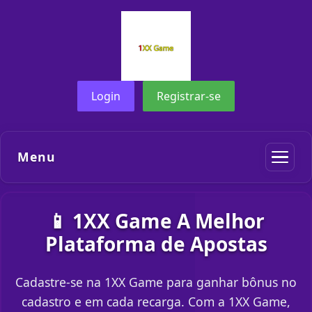
Login
Registrar-se
Menu
📱 1XX Game A Melhor
Plataforma de Apostas
Cadastre-se na 1XX Game para ganhar bônus no
cadastro e em cada recarga. Com a 1XX Game,