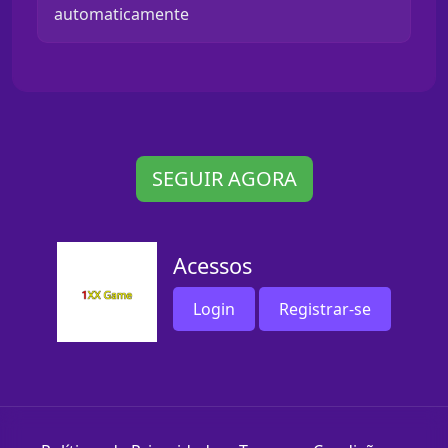
automaticamente
SEGUIR AGORA
Acessos
Login
Registrar-se