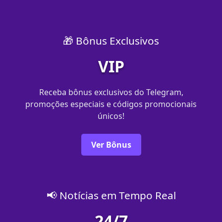
🎁 Bônus Exclusivos
VIP
Receba bônus exclusivos do Telegram,
promoções especiais e códigos promocionais
únicos!
Ver Bônus
📢 Notícias em Tempo Real
24/7