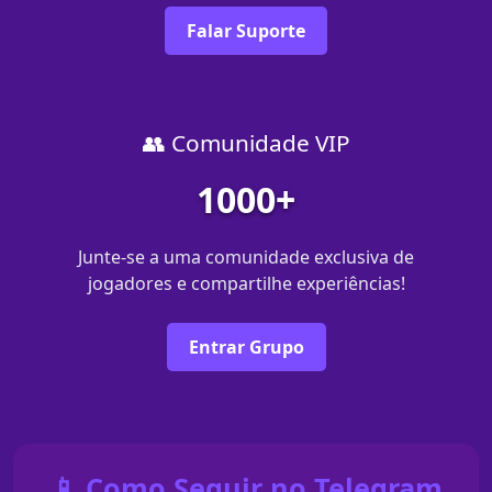
Falar Suporte
👥 Comunidade VIP
1000+
Junte-se a uma comunidade exclusiva de
jogadores e compartilhe experiências!
Entrar Grupo
📱 Como Seguir no Telegram