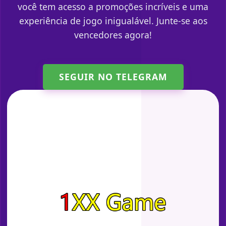
você tem acesso a promoções incríveis e uma
experiência de jogo inigualável. Junte-se aos
vencedores agora!
SEGUIR NO TELEGRAM