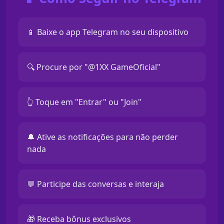
📱 Baixe o app Telegram no seu dispositivo
🔍 Procure por "@1XX GameOficial"
👆 Toque em "Entrar" ou "Join"
🔔 Ative as notificações para não perder
nada
💬 Participe das conversas e interaja
🎁 Receba bônus exclusivos