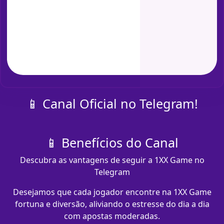
📱 Canal Oficial no Telegram!
📱 Benefícios do Canal
Descubra as vantagens de seguir a 1XX Game no
Telegram
Desejamos que cada jogador encontre na 1XX Game
fortuna e diversão, aliviando o estresse do dia a dia
com apostas moderadas.