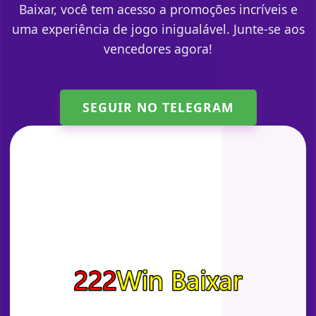
Baixar, você tem acesso a promoções incríveis e
uma experiência de jogo inigualável. Junte-se aos
vencedores agora!
SEGUIR NO TELEGRAM