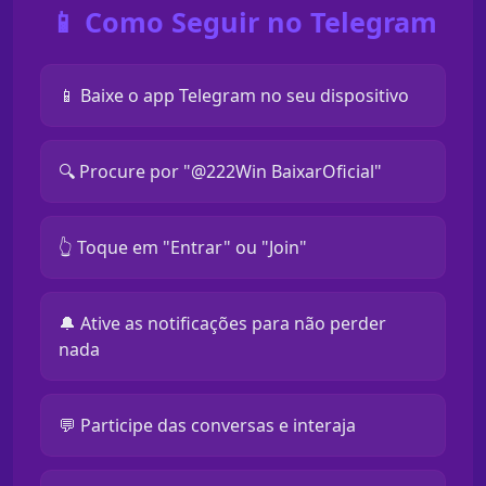
📱 Como Seguir no Telegram
📱 Baixe o app Telegram no seu dispositivo
🔍 Procure por "@222Win BaixarOficial"
👆 Toque em "Entrar" ou "Join"
🔔 Ative as notificações para não perder
nada
💬 Participe das conversas e interaja