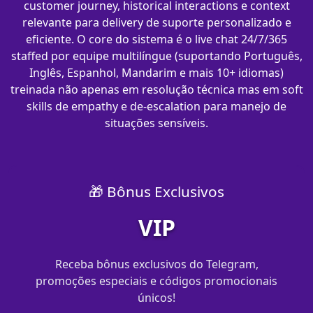
customer journey, historical interactions e context
relevante para delivery de suporte personalizado e
eficiente. O core do sistema é o live chat 24/7/365
staffed por equipe multilíngue (suportando Português,
Inglês, Espanhol, Mandarim e mais 10+ idiomas)
treinada não apenas em resolução técnica mas em soft
skills de empathy e de-escalation para manejo de
situações sensíveis.
🎁 Bônus Exclusivos
VIP
Receba bônus exclusivos do Telegram,
promoções especiais e códigos promocionais
únicos!