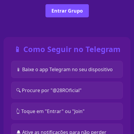
Entrar Grupo
📱 Como Seguir no Telegram
📱 Baixe o app Telegram no seu dispositivo
🔍 Procure por "@28ROficial"
👆 Toque em "Entrar" ou "Join"
🔔 Ative as notificações para não perder