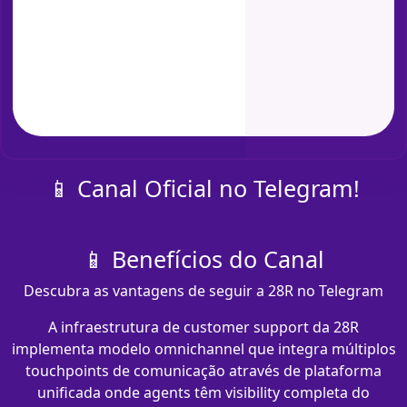
📱 Canal Oficial no Telegram!
📱 Benefícios do Canal
Descubra as vantagens de seguir a 28R no Telegram
A infraestrutura de customer support da 28R
implementa modelo omnichannel que integra múltiplos
touchpoints de comunicação através de plataforma
unificada onde agents têm visibility completa do