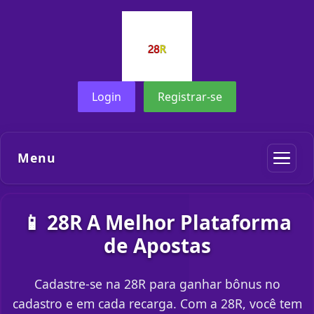
Login
Registrar-se
Menu
📱 28R A Melhor Plataforma
de Apostas
Cadastre-se na 28R para ganhar bônus no
cadastro e em cada recarga. Com a 28R, você tem