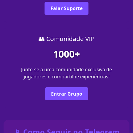
Falar Suporte
👥 Comunidade VIP
1000+
Junte-se a uma comunidade exclusiva de
jogadores e compartilhe experiências!
Entrar Grupo
📱 Como Seguir no Telegram