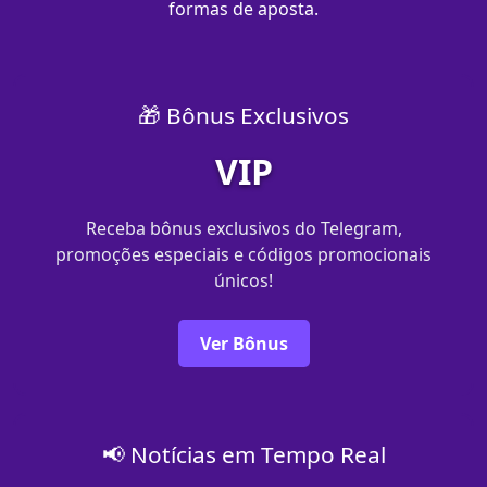
formas de aposta.
🎁 Bônus Exclusivos
VIP
Receba bônus exclusivos do Telegram,
promoções especiais e códigos promocionais
únicos!
Ver Bônus
📢 Notícias em Tempo Real