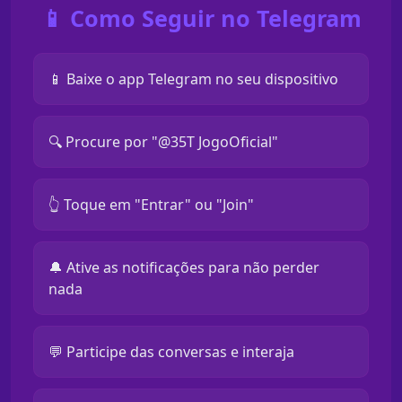
📱 Como Seguir no Telegram
📱 Baixe o app Telegram no seu dispositivo
🔍 Procure por "@35T JogoOficial"
👆 Toque em "Entrar" ou "Join"
🔔 Ative as notificações para não perder
nada
💬 Participe das conversas e interaja