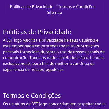
Políticas de Privacidade
Termos e Condições
Sitemap
Políticas de Privacidade
A 35T Jogo valoriza a privacidade de seus usuários e
está empenhada em proteger todas as informações
pessoais fornecidas durante o uso de nossos canais de
comunicação. Todos os dados coletados são utilizados
exclusivamente para fins de melhoria contínua da
experiência de nossos jogadores.
Termos e Condições
Os usuários da 35T Jogo concordam em respeitar todas