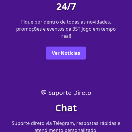
24/7
Fique por dentro de todas as novidades,
promoções e eventos da 35T Jogo em tempo
real!
Ver Notícias
💬 Suporte Direto
Chat
Suporte direto via Telegram, respostas rápidas e
atendimento personalizado!