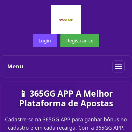
Login
Registrar-se
Menu
📱 365GG APP A Melhor
Plataforma de Apostas
Cadastre-se na 365GG APP para ganhar bônus no
cadastro e em cada recarga. Com a 365GG APP,