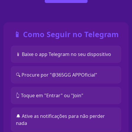
📱 Como Seguir no Telegram
📱 Baixe o app Telegram no seu dispositivo
🔍 Procure por "@365GG APPOficial"
👆 Toque em "Entrar" ou "Join"
🔔 Ative as notificações para não perder
nada