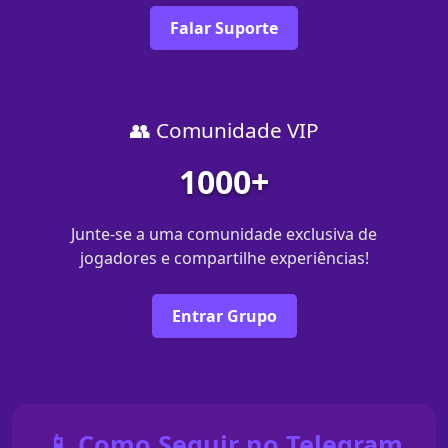
Falar Suporte
👥 Comunidade VIP
1000+
Junte-se a uma comunidade exclusiva de
jogadores e compartilhe experiências!
Entrar Grupo
📱 Como Seguir no Telegram