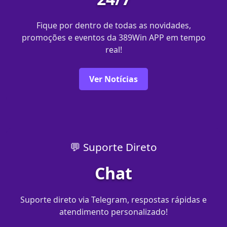
Fique por dentro de todas as novidades,
promoções e eventos da 389Win APP em tempo
real!
Ver Notícias
💬 Suporte Direto
Chat
Suporte direto via Telegram, respostas rápidas e
atendimento personalizado!