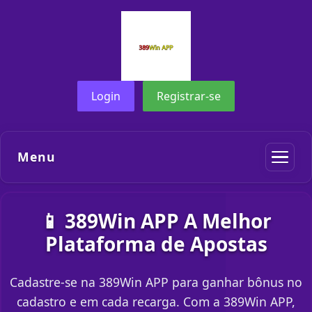
Login
Registrar-se
Menu
📱 389Win APP A Melhor
Plataforma de Apostas
Cadastre-se na 389Win APP para ganhar bônus no
cadastro e em cada recarga. Com a 389Win APP,