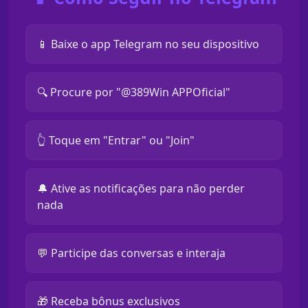
📱 Baixe o app Telegram no seu dispositivo
🔍 Procure por "@389Win APPOficial"
👆 Toque em "Entrar" ou "Join"
🔔 Ative as notificações para não perder
nada
💬 Participe das conversas e interaja
🎁 Receba bônus exclusivos