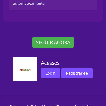
automaticamente
SEGUIR AGORA
Acessos
Login
Registrar-se