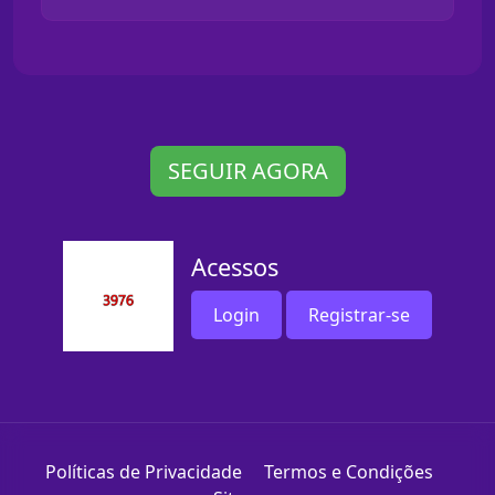
SEGUIR AGORA
Acessos
Login
Registrar-se
Políticas de Privacidade
Termos e Condições