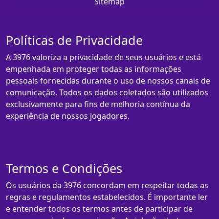
Sitemap
Políticas de Privacidade
A 3976 valoriza a privacidade de seus usuários e está
empenhada em proteger todas as informações
pessoais fornecidas durante o uso de nossos canais de
comunicação. Todos os dados coletados são utilizados
exclusivamente para fins de melhoria contínua da
experiência de nossos jogadores.
Termos e Condições
Os usuários da 3976 concordam em respeitar todas as
regras e regulamentos estabelecidos. É importante ler
e entender todos os termos antes de participar de