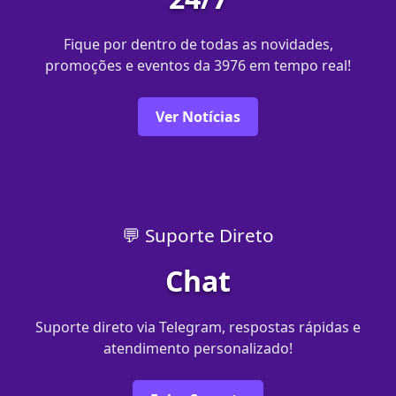
Fique por dentro de todas as novidades,
promoções e eventos da 3976 em tempo real!
Ver Notícias
💬 Suporte Direto
Chat
Suporte direto via Telegram, respostas rápidas e
atendimento personalizado!