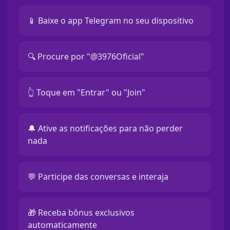
📱 Baixe o app Telegram no seu dispositivo
🔍 Procure por "@3976Oficial"
👆 Toque em "Entrar" ou "Join"
🔔 Ative as notificações para não perder
nada
💬 Participe das conversas e interaja
🎁 Receba bônus exclusivos
automaticamente