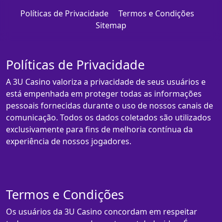
Políticas de Privacidade
Termos e Condições
Sitemap
Políticas de Privacidade
A 3U Casino valoriza a privacidade de seus usuários e
está empenhada em proteger todas as informações
pessoais fornecidas durante o uso de nossos canais de
comunicação. Todos os dados coletados são utilizados
exclusivamente para fins de melhoria contínua da
experiência de nossos jogadores.
Termos e Condições
Os usuários da 3U Casino concordam em respeitar