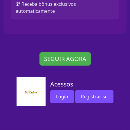
🎁 Receba bônus exclusivos
automaticamente
SEGUIR AGORA
Acessos
Login
Registrar-se