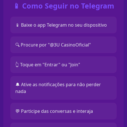
📱 Como Seguir no Telegram
📱 Baixe o app Telegram no seu dispositivo
🔍 Procure por "@3U CasinoOficial"
👆 Toque em "Entrar" ou "Join"
🔔 Ative as notificações para não perder
nada
💬 Participe das conversas e interaja