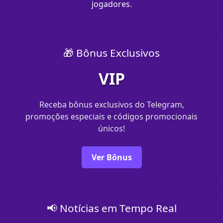
jogadores.
🎁 Bônus Exclusivos
VIP
Receba bônus exclusivos do Telegram,
promoções especiais e códigos promocionais
únicos!
Ver Bônus
📢 Notícias em Tempo Real