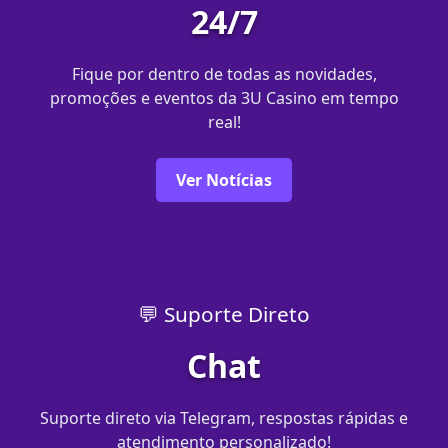
24/7
Fique por dentro de todas as novidades,
promoções e eventos da 3U Casino em tempo
real!
Ver Notícias
💬 Suporte Direto
Chat
Suporte direto via Telegram, respostas rápidas e
atendimento personalizado!