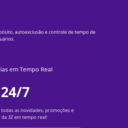
epósito, autoexclusão e controle de tempo de
uários.
cias em Tempo Real
24/7
e todas as novidades, promoções e
 da 3Z em tempo real!