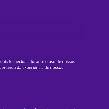
soais fornecidas durante o uso de nossos
 contínua da experiência de nossos