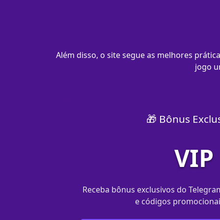
Além disso, o site segue as melhores prátic
jogo u
🎁 Bônus Exclu
VIP
Receba bônus exclusivos do Telegra
e códigos promocionai