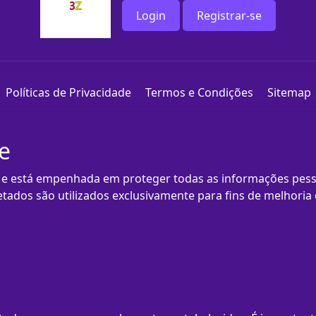
Login
Registrar-se
Políticas de Privacidade
Termos e Condições
Sitemap
de
os e está empenhada em proteger todas as informações pes
tados são utilizados exclusivamente para fins de melhoria