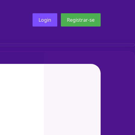
Login
Registrar-se