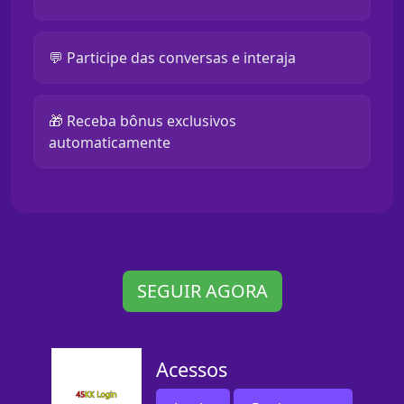
💬 Participe das conversas e interaja
🎁 Receba bônus exclusivos
automaticamente
SEGUIR AGORA
Acessos