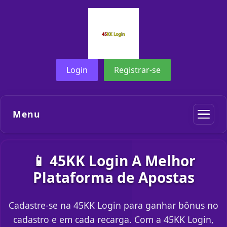
Login
Registrar-se
Menu
📱 45KK Login A Melhor
Plataforma de Apostas
Cadastre-se na 45KK Login para ganhar bônus no
cadastro e em cada recarga. Com a 45KK Login,