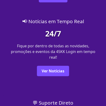
📢 Notícias em Tempo Real
24/7
Fique por dentro de todas as novidades,
promoções e eventos da 45KK Login em tempo
real!
Ver Notícias
💬 Suporte Direto