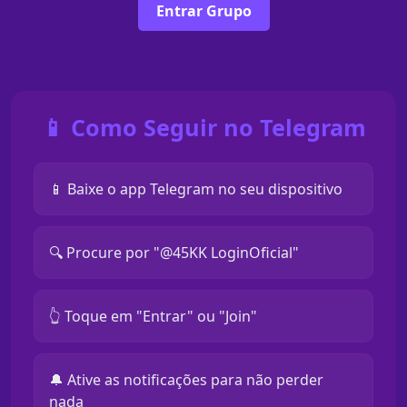
Entrar Grupo
📱 Como Seguir no Telegram
📱 Baixe o app Telegram no seu dispositivo
🔍 Procure por "@45KK LoginOficial"
👆 Toque em "Entrar" ou "Join"
🔔 Ative as notificações para não perder
nada