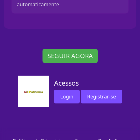
automaticamente
SEGUIR AGORA
Acessos
Login
Registrar-se