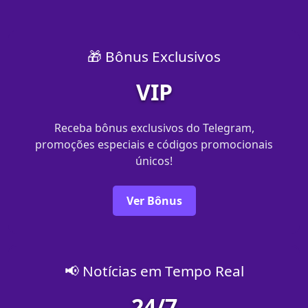
🎁 Bônus Exclusivos
VIP
Receba bônus exclusivos do Telegram,
promoções especiais e códigos promocionais
únicos!
Ver Bônus
📢 Notícias em Tempo Real
24/7