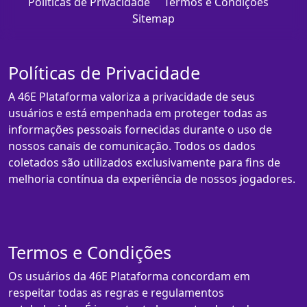
Políticas de Privacidade
Termos e Condições
Sitemap
Políticas de Privacidade
A 46E Plataforma valoriza a privacidade de seus
usuários e está empenhada em proteger todas as
informações pessoais fornecidas durante o uso de
nossos canais de comunicação. Todos os dados
coletados são utilizados exclusivamente para fins de
melhoria contínua da experiência de nossos jogadores.
Termos e Condições
Os usuários da 46E Plataforma concordam em
respeitar todas as regras e regulamentos