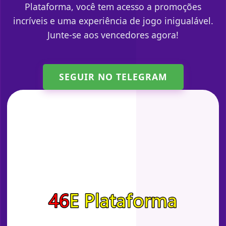
Plataforma, você tem acesso a promoções
incríveis e uma experiência de jogo inigualável.
Junte-se aos vencedores agora!
SEGUIR NO TELEGRAM