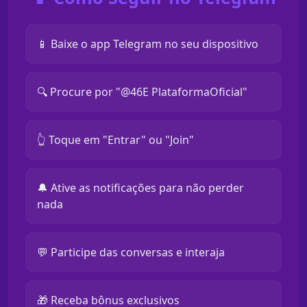
📱 Baixe o app Telegram no seu dispositivo
🔍 Procure por "@46E PlataformaOficial"
👆 Toque em "Entrar" ou "Join"
🔔 Ative as notificações para não perder
nada
💬 Participe das conversas e interaja
🎁 Receba bônus exclusivos