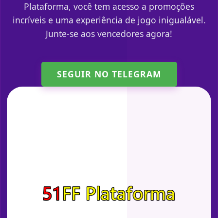
Plataforma, você tem acesso a promoções
incríveis e uma experiência de jogo inigualável.
Junte-se aos vencedores agora!
SEGUIR NO TELEGRAM