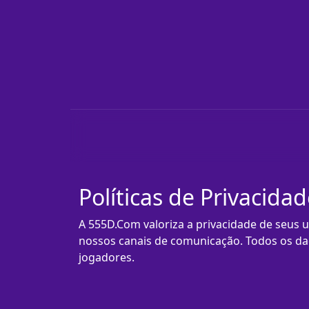
Políticas de Privacida
A 555D.Com valoriza a privacidade de seus
nossos canais de comunicação. Todos os dad
jogadores.