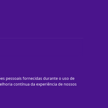
es pessoais fornecidas durante o uso de
elhoria contínua da experiência de nossos