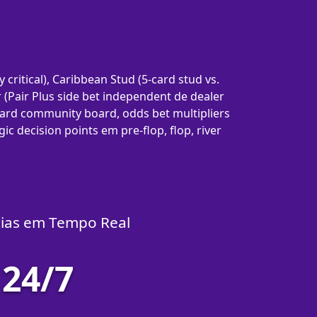
critical), Caribbean Stud (5-card stud vs.
(Pair Plus side bet independent de dealer
card community board, odds bet multipliers
ic decision points em pre-flop, flop, river
cias em Tempo Real
24/7