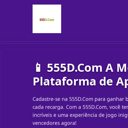
📱 555D.Com A M
Plataforma de A
Cadastre-se na 555D.Com para ganhar 
cada recarga. Com a 555D.Com, você t
incríveis e uma experiência de jogo inig
vencedores agora!