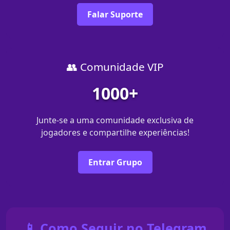
Falar Suporte
👥 Comunidade VIP
1000+
Junte-se a uma comunidade exclusiva de
jogadores e compartilhe experiências!
Entrar Grupo
📱 Como Seguir no Telegram