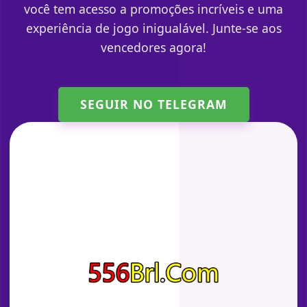
você tem acesso a promoções incríveis e uma
experiência de jogo inigualável. Junte-se aos
vencedores agora!
SEGUIR NO TELEGRAM