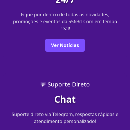
Fique por dentro de todas as novidades,
promoções e eventos da 556Brl.Com em tempo
real!
Ver Notícias
💬 Suporte Direto
Chat
Suporte direto via Telegram, respostas rápidas e
atendimento personalizado!