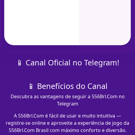
📱 Canal Oficial no Telegram!
📱 Benefícios do Canal
Descubra as vantagens de seguir a 556Brl.Com no
Telegram
A 556Brl.Com é fácil de usar e muito intuitiva —
registre-se online e aproveite a experiência de jogo da
556Brl.Com Brasil com máximo conforto e diversão.