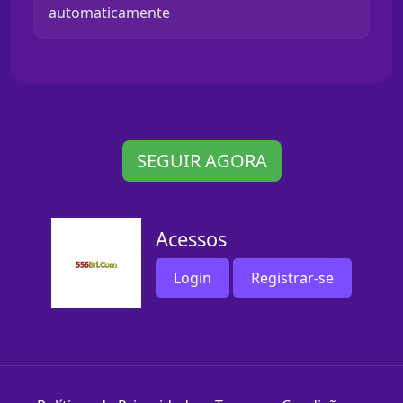
automaticamente
SEGUIR AGORA
Acessos
Login
Registrar-se