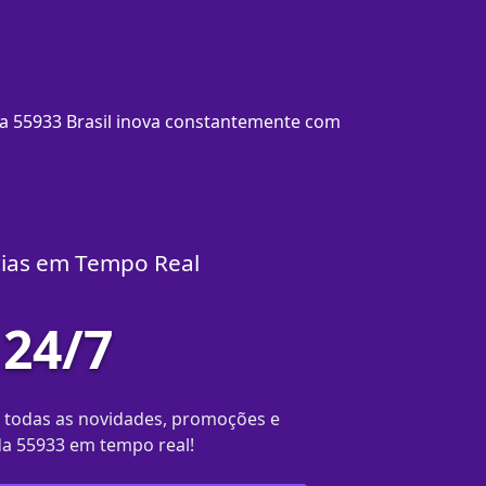
ma 55933 Brasil inova constantemente com
cias em Tempo Real
24/7
e todas as novidades, promoções e
da 55933 em tempo real!