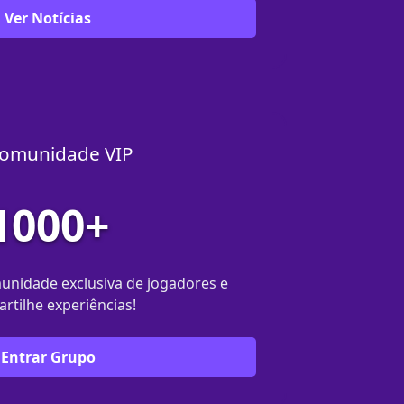
Ver Notícias
Comunidade VIP
1000+
unidade exclusiva de jogadores e
rtilhe experiências!
Entrar Grupo