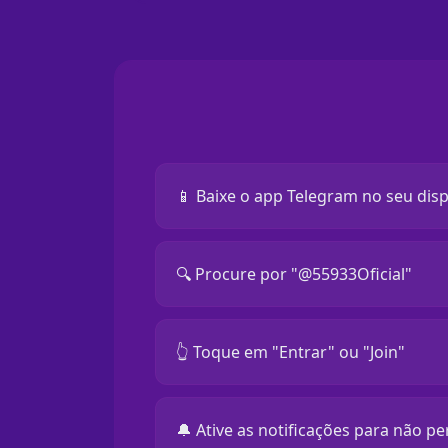
📱 Baixe o app Telegram no seu disp
🔍 Procure por "@55933Oficial"
👆 Toque em "Entrar" ou "Join"
🔔 Ative as notificações para não p