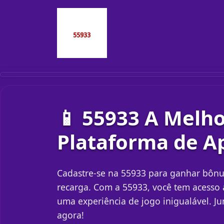
📱 55933 A Melh
Plataforma de A
Cadastre-se na 55933 para ganhar bônu
recarga. Com a 55933, você tem acesso 
uma experiência de jogo inigualável. J
agora!