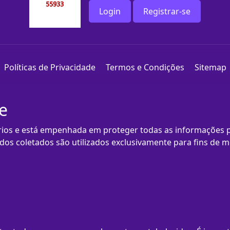
Login
Registrar-se
Políticas de Privacidade
Termos e Condições
Sitemap
de
ários e está empenhada em proteger todas as informações 
os coletados são utilizados exclusivamente para fins de m