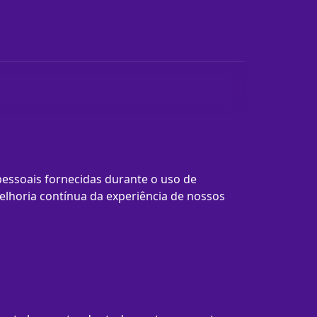
pessoais fornecidas durante o uso de
elhoria contínua da experiência de nossos