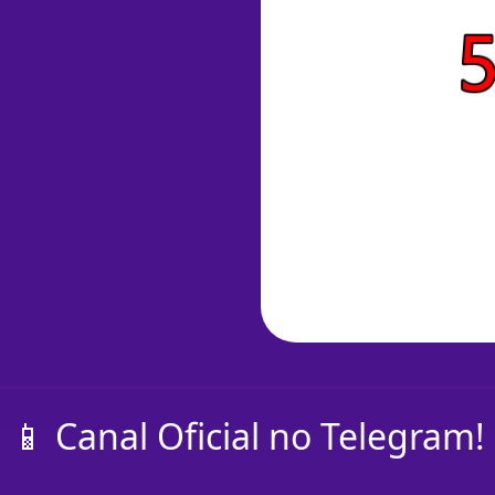
📱 Canal Oficial no Telegram!