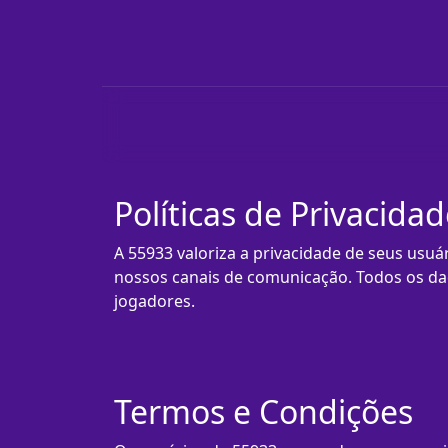
Políticas de Privacida
A 55933 valoriza a privacidade de seus usu
nossos canais de comunicação. Todos os dad
jogadores.
Termos e Condições