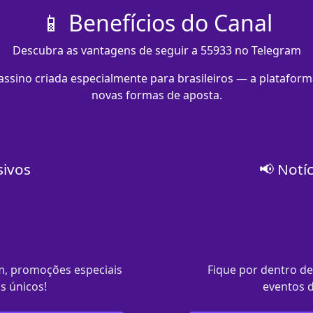
📱 Benefícios do Canal
Descubra as vantagens de seguir a 55933 no Telegram
ssino criada especialmente para brasileiros — a platafor
novas formas de aposta.
sivos
📢 Notí
m, promoções especiais
Fique por dentro d
s únicos!
eventos 