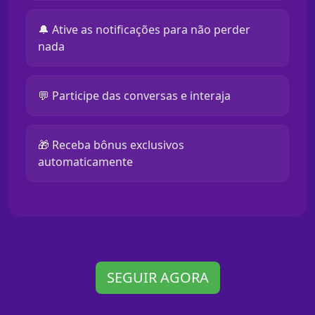
🔔 Ative as notificações para não perder
nada
💬 Participe das conversas e interaja
🎁 Receba bônus exclusivos
automaticamente
SEGUIR AGORA