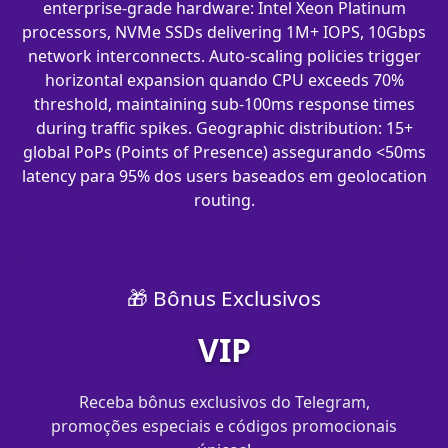
enterprise-grade hardware: Intel Xeon Platinum
processors, NVMe SSDs delivering 1M+ IOPS, 10Gbps
network interconnects. Auto-scaling policies trigger
horizontal expansion quando CPU exceeds 70%
threshold, maintaining sub-100ms response times
during traffic spikes. Geographic distribution: 15+
global PoPs (Points of Presence) assegurando <50ms
latency para 95% dos users baseados em geolocation
routing.
🎁 Bônus Exclusivos
VIP
Receba bônus exclusivos do Telegram,
promoções especiais e códigos promocionais