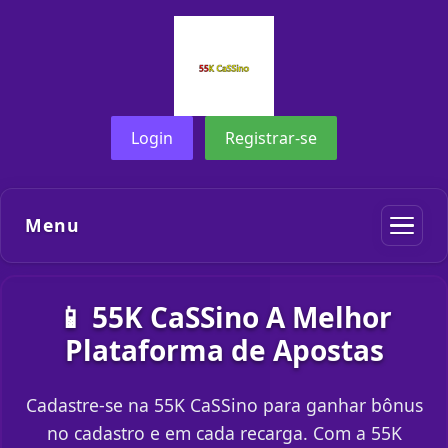
Login
Registrar-se
Menu
📱 55K CaSSino A Melhor
Plataforma de Apostas
Cadastre-se na 55K CaSSino para ganhar bônus
no cadastro e em cada recarga. Com a 55K