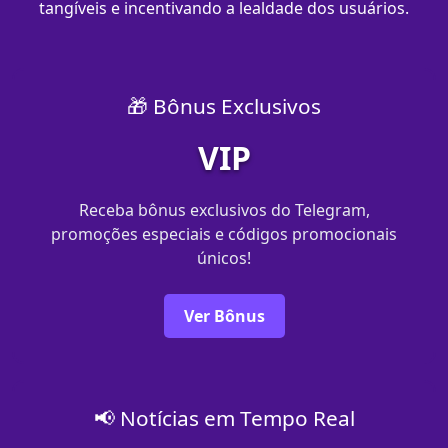
tangíveis e incentivando a lealdade dos usuários.
🎁 Bônus Exclusivos
VIP
Receba bônus exclusivos do Telegram,
promoções especiais e códigos promocionais
únicos!
Ver Bônus
📢 Notícias em Tempo Real