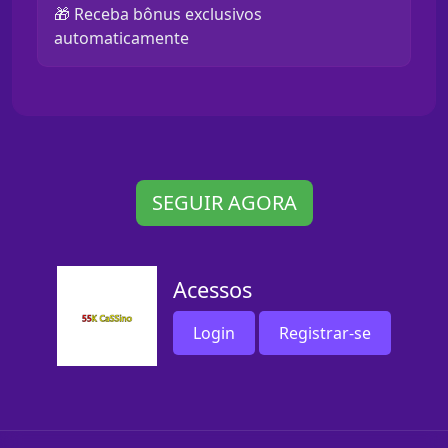
🎁 Receba bônus exclusivos
automaticamente
SEGUIR AGORA
Acessos
Login
Registrar-se