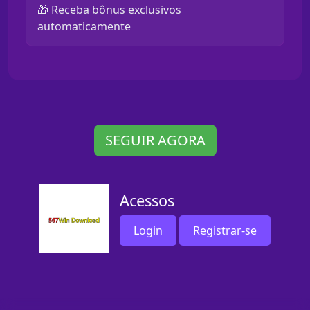
🎁 Receba bônus exclusivos
automaticamente
SEGUIR AGORA
Acessos
Login
Registrar-se