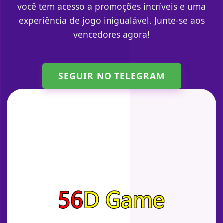
você tem acesso a promoções incríveis e uma
experiência de jogo inigualável. Junte-se aos
vencedores agora!
SEGUIR NO TELEGRAM