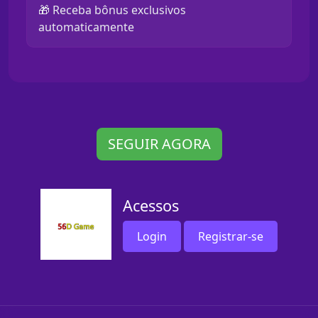
🎁 Receba bônus exclusivos
automaticamente
SEGUIR AGORA
Acessos
Login
Registrar-se