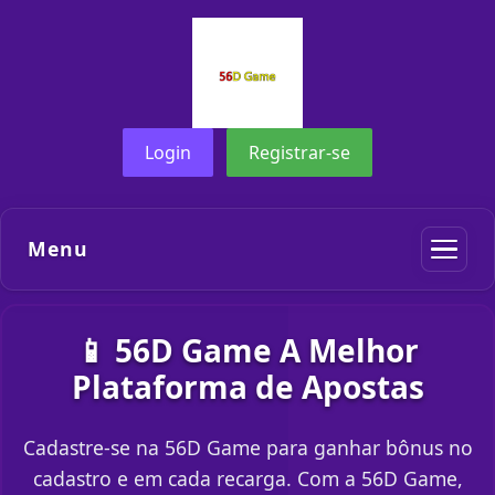
Login
Registrar-se
Menu
📱 56D Game A Melhor
Plataforma de Apostas
Cadastre-se na 56D Game para ganhar bônus no
cadastro e em cada recarga. Com a 56D Game,