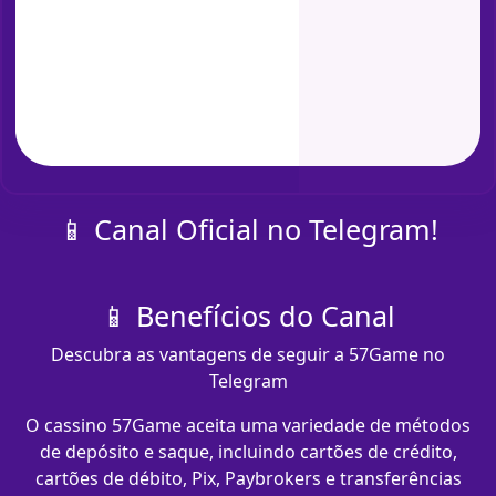
📱 Canal Oficial no Telegram!
📱 Benefícios do Canal
Descubra as vantagens de seguir a 57Game no
Telegram
O cassino 57Game aceita uma variedade de métodos
de depósito e saque, incluindo cartões de crédito,
cartões de débito, Pix, Paybrokers e transferências