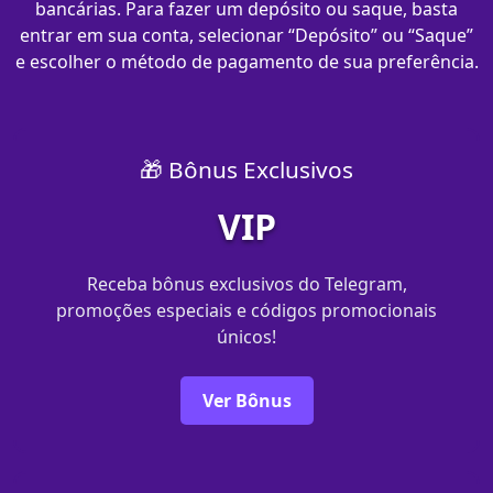
bancárias. Para fazer um depósito ou saque, basta
entrar em sua conta, selecionar “Depósito” ou “Saque”
e escolher o método de pagamento de sua preferência.
🎁 Bônus Exclusivos
VIP
Receba bônus exclusivos do Telegram,
promoções especiais e códigos promocionais
únicos!
Ver Bônus