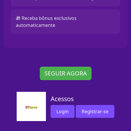
🎁 Receba bônus exclusivos
automaticamente
SEGUIR AGORA
Acessos
Login
Registrar-se