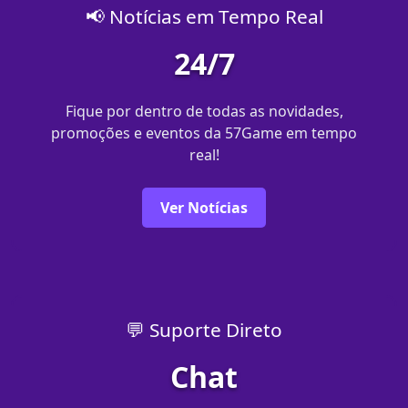
📢 Notícias em Tempo Real
24/7
Fique por dentro de todas as novidades,
promoções e eventos da 57Game em tempo
real!
Ver Notícias
💬 Suporte Direto
Chat