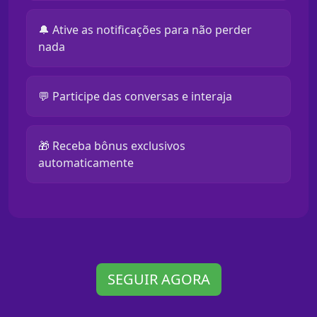
🔔 Ative as notificações para não perder
nada
💬 Participe das conversas e interaja
🎁 Receba bônus exclusivos
automaticamente
SEGUIR AGORA