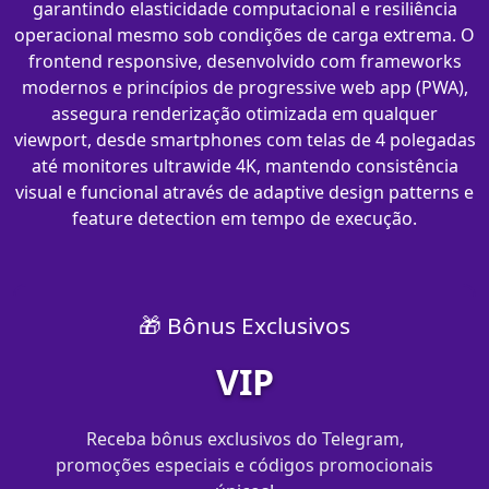
garantindo elasticidade computacional e resiliência
operacional mesmo sob condições de carga extrema. O
frontend responsive, desenvolvido com frameworks
modernos e princípios de progressive web app (PWA),
assegura renderização otimizada em qualquer
viewport, desde smartphones com telas de 4 polegadas
até monitores ultrawide 4K, mantendo consistência
visual e funcional através de adaptive design patterns e
feature detection em tempo de execução.
🎁 Bônus Exclusivos
VIP
Receba bônus exclusivos do Telegram,
promoções especiais e códigos promocionais