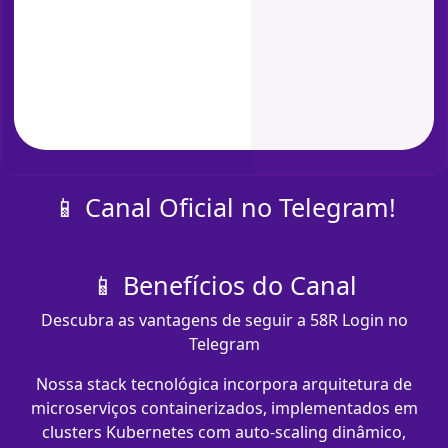
📱 Canal Oficial no Telegram!
📱 Benefícios do Canal
Descubra as vantagens de seguir a 58R Login no
Telegram
Nossa stack tecnológica incorpora arquitetura de
microserviços containerizados, implementados em
clusters Kubernetes com auto-scaling dinâmico,