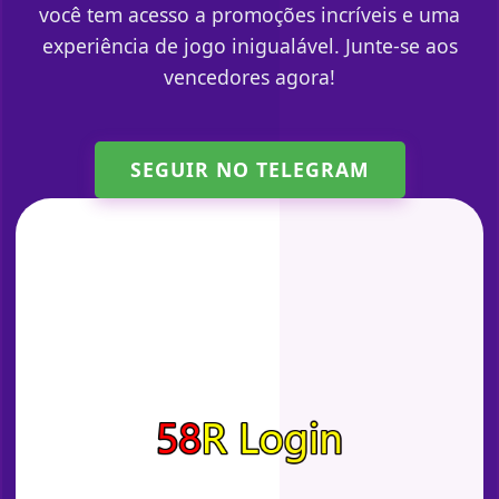
você tem acesso a promoções incríveis e uma
experiência de jogo inigualável. Junte-se aos
vencedores agora!
SEGUIR NO TELEGRAM