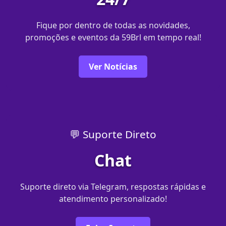
Fique por dentro de todas as novidades,
promoções e eventos da 59Brl em tempo real!
Ver Notícias
💬 Suporte Direto
Chat
Suporte direto via Telegram, respostas rápidas e
atendimento personalizado!