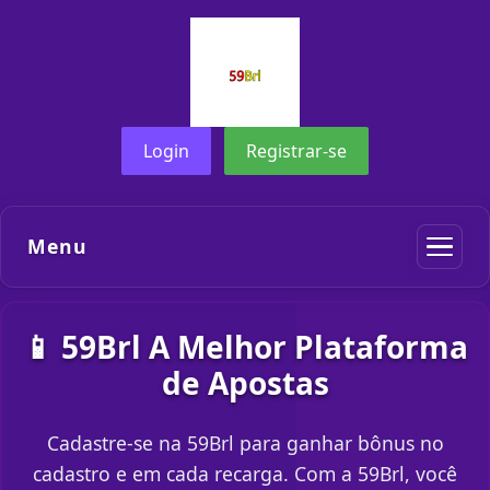
Login
Registrar-se
Menu
📱 59Brl A Melhor Plataforma
de Apostas
Cadastre-se na 59Brl para ganhar bônus no
cadastro e em cada recarga. Com a 59Brl, você