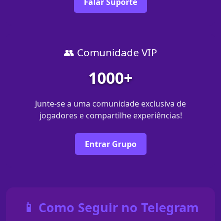
Falar Suporte
👥 Comunidade VIP
1000+
Junte-se a uma comunidade exclusiva de
jogadores e compartilhe experiências!
Entrar Grupo
📱 Como Seguir no Telegram