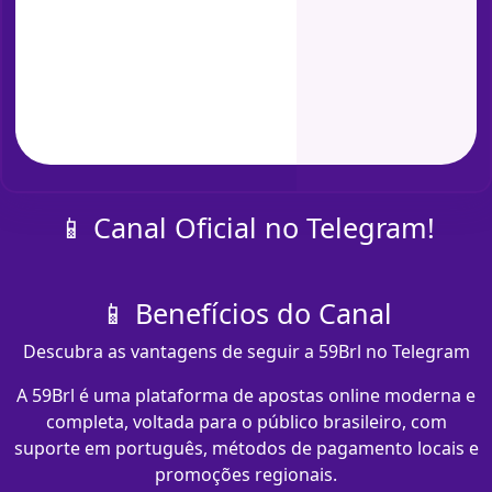
📱 Canal Oficial no Telegram!
📱 Benefícios do Canal
Descubra as vantagens de seguir a 59Brl no Telegram
A 59Brl é uma plataforma de apostas online moderna e
completa, voltada para o público brasileiro, com
suporte em português, métodos de pagamento locais e
promoções regionais.