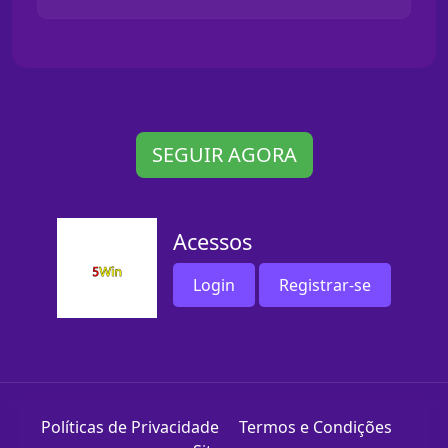
SEGUIR AGORA
Acessos
Login
Registrar-se
Políticas de Privacidade
Termos e Condições