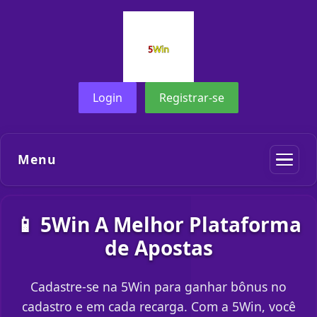
Login
Registrar-se
Menu
📱 5Win A Melhor Plataforma
de Apostas
Cadastre-se na 5Win para ganhar bônus no
cadastro e em cada recarga. Com a 5Win, você