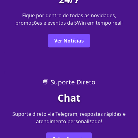
Fique por dentro de todas as novidades,
promoções e eventos da 5Win em tempo real!
Ver Notícias
💬 Suporte Direto
Chat
Suporte direto via Telegram, respostas rápidas e
atendimento personalizado!