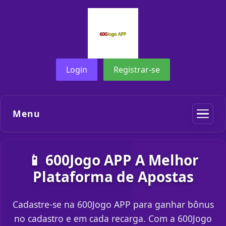
Login
Registrar-se
Menu
📱 600Jogo APP A Melhor
Plataforma de Apostas
Cadastre-se na 600Jogo APP para ganhar bônus
no cadastro e em cada recarga. Com a 600Jogo