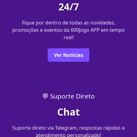
24/7
Fique por dentro de todas as novidades,
promoções e eventos da 600Jogo APP em tempo
real!
Ver Notícias
💬 Suporte Direto
Chat
Suporte direto via Telegram, respostas rápidas e
atendimento personalizado!