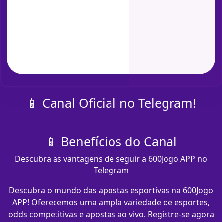
📱 Canal Oficial no Telegram!
📱 Benefícios do Canal
Descubra as vantagens de seguir a 600Jogo APP no
Telegram
Descubra o mundo das apostas esportivas na 600Jogo
APP! Oferecemos uma ampla variedade de esportes,
odds competitivas e apostas ao vivo. Registre-se agora