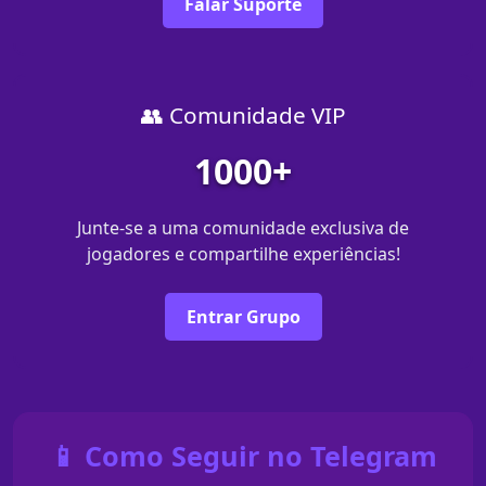
Falar Suporte
👥 Comunidade VIP
1000+
Junte-se a uma comunidade exclusiva de
jogadores e compartilhe experiências!
Entrar Grupo
📱 Como Seguir no Telegram