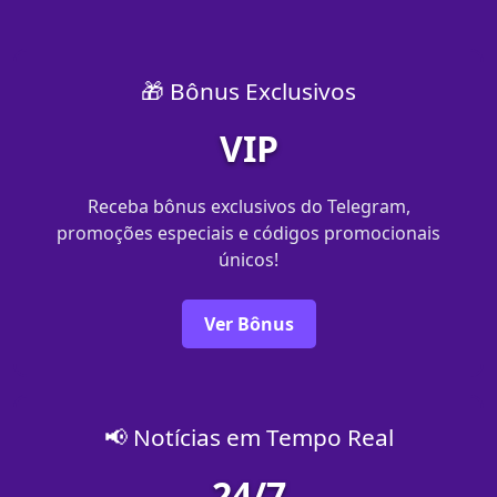
🎁 Bônus Exclusivos
VIP
Receba bônus exclusivos do Telegram,
promoções especiais e códigos promocionais
únicos!
Ver Bônus
📢 Notícias em Tempo Real
24/7