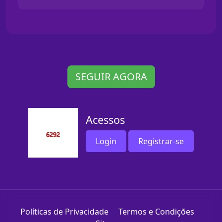
SEGUIR AGORA
Acessos
Login
Registrar-se
Políticas de Privacidade
Termos e Condições