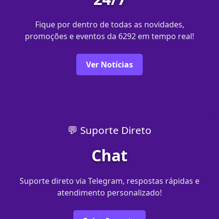
Fique por dentro de todas as novidades,
promoções e eventos da 6292 em tempo real!
Ver Notícias
💬 Suporte Direto
Chat
Suporte direto via Telegram, respostas rápidas e
atendimento personalizado!