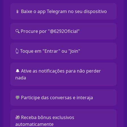
📱 Baixe o app Telegram no seu dispositivo
🔍 Procure por "@6292Oficial"
👆 Toque em "Entrar" ou "Join"
🔔 Ative as notificações para não perder
nada
💬 Participe das conversas e interaja
🎁 Receba bônus exclusivos
automaticamente