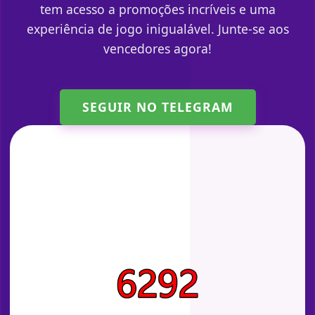
tem acesso a promoções incríveis e uma
experiência de jogo inigualável. Junte-se aos
vencedores agora!
SEGUIR NO TELEGRAM