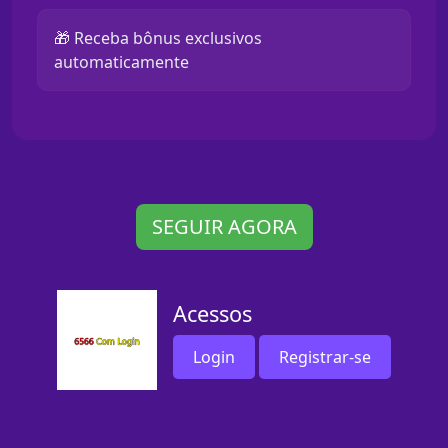
🎁 Receba bônus exclusivos
automaticamente
SEGUIR AGORA
Acessos
Login
Registrar-se