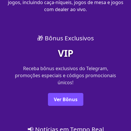
jogos, incluindo caça-níqueis, jogos de mesa e jogos
com dealer ao vivo.
🎁 Bônus Exclusivos
VIP
Receba bônus exclusivos do Telegram,
promoções especiais e códigos promocionais
únicos!
Ver Bônus
📢 Notícias em Tempo Real