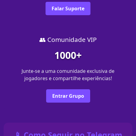
Falar Suporte
👥 Comunidade VIP
1000+
Junte-se a uma comunidade exclusiva de
jogadores e compartilhe experiências!
Entrar Grupo
📱 Como Seguir no Telegram