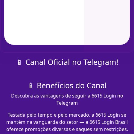
📱 Canal Oficial no Telegram!
📱 Benefícios do Canal
Descubra as vantagens de seguir a 6615 Login no
Telegram
Testada pelo tempo e pelo mercado, a 6615 Login se
mantém na vanguarda do setor — a 6615 Login Brasil
oferece promoções diversas e saques sem restrições.