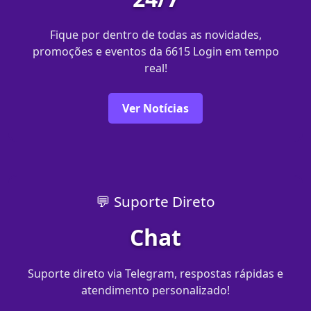
Fique por dentro de todas as novidades,
promoções e eventos da 6615 Login em tempo
real!
Ver Notícias
💬 Suporte Direto
Chat
Suporte direto via Telegram, respostas rápidas e
atendimento personalizado!