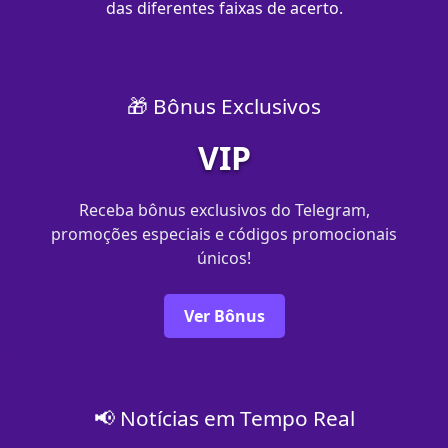
das diferentes faixas de acerto.
🎁 Bônus Exclusivos
VIP
Receba bônus exclusivos do Telegram,
promoções especiais e códigos promocionais
únicos!
Ver Bônus
📢 Notícias em Tempo Real