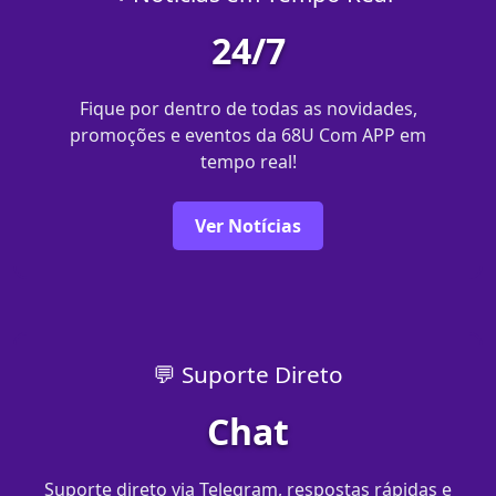
24/7
Fique por dentro de todas as novidades,
promoções e eventos da 68U Com APP em
tempo real!
Ver Notícias
💬 Suporte Direto
Chat
Suporte direto via Telegram, respostas rápidas e