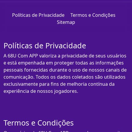
Políticas de Privacidade
Termos e Condições
Sitemap
Políticas de Privacidade
A 68U Com APP valoriza a privacidade de seus usuários
e está empenhada em proteger todas as informações
pessoais fornecidas durante o uso de nossos canais de
comunicação. Todos os dados coletados são utilizados
exclusivamente para fins de melhoria contínua da
experiência de nossos jogadores.
Termos e Condições