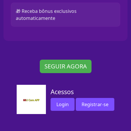
🎁 Receba bônus exclusivos
automaticamente
SEGUIR AGORA
Acessos
Login
Registrar-se