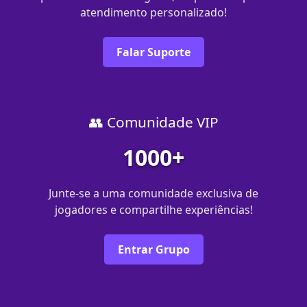
atendimento personalizado!
Falar Suporte
👥 Comunidade VIP
1000+
Junte-se a uma comunidade exclusiva de
jogadores e compartilhe experiências!
Entrar Grupo