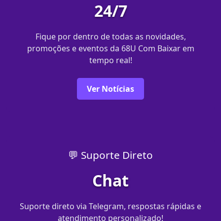
24/7
Fique por dentro de todas as novidades,
promoções e eventos da 68U Com Baixar em
tempo real!
Ver Notícias
💬 Suporte Direto
Chat
Suporte direto via Telegram, respostas rápidas e
atendimento personalizado!