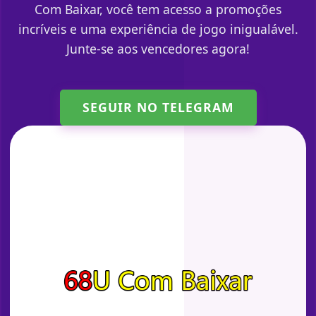
Com Baixar, você tem acesso a promoções
incríveis e uma experiência de jogo inigualável.
Junte-se aos vencedores agora!
SEGUIR NO TELEGRAM