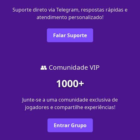
Suporte direto via Telegram, respostas rápidas e
atendimento personalizado!
Falar Suporte
👥 Comunidade VIP
1000+
Junte-se a uma comunidade exclusiva de
jogadores e compartilhe experiências!
Entrar Grupo