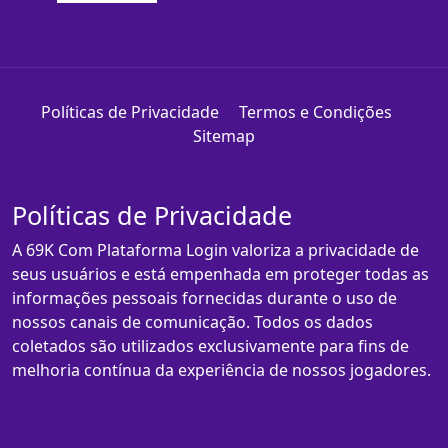
Políticas de Privacidade
Termos e Condições
Sitemap
Políticas de Privacidade
A 69K Com Plataforma Login valoriza a privacidade de
seus usuários e está empenhada em proteger todas as
informações pessoais fornecidas durante o uso de
nossos canais de comunicação. Todos os dados
coletados são utilizados exclusivamente para fins de
melhoria contínua da experiência de nossos jogadores.