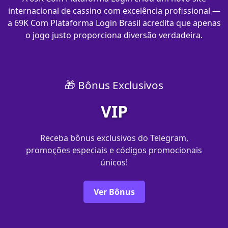
internacional de cassino com excelência profissional —
a 69K Com Plataforma Login Brasil acredita que apenas
o jogo justo proporciona diversão verdadeira.
🎁 Bônus Exclusivos
VIP
Receba bônus exclusivos do Telegram,
promoções especiais e códigos promocionais
únicos!
Ver Bônus