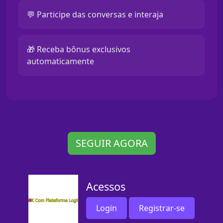
💬 Participe das conversas e interaja
🎁 Receba bônus exclusivos
automaticamente
SEGUIR AGORA
Acessos
Login
Registrar-se