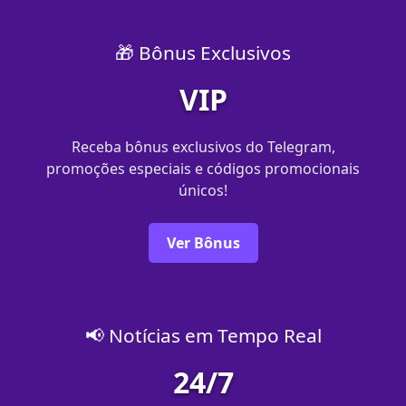
🎁 Bônus Exclusivos
VIP
Receba bônus exclusivos do Telegram,
promoções especiais e códigos promocionais
únicos!
Ver Bônus
📢 Notícias em Tempo Real
24/7