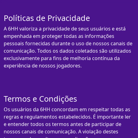
Políticas de Privacidade
A 6HH valoriza a privacidade de seus usuários e está
empenhada em proteger todas as informações
pessoais fornecidas durante o uso de nossos canais de
comunicação. Todos os dados coletados são utilizados
exclusivamente para fins de melhoria contínua da
experiência de nossos jogadores.
Termos e Condições
Os usuários da 6HH concordam em respeitar todas as
regras e regulamentos estabelecidos. É importante ler
e entender todos os termos antes de participar de
nossos canais de comunicação. A violação destes