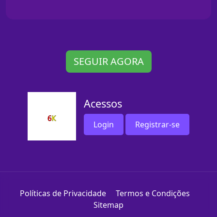
SEGUIR AGORA
Acessos
Login
Registrar-se
Políticas de Privacidade
Termos e Condições
Sitemap