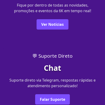
Fique por dentro de todas as novidades,
promoções e eventos da 6K em tempo real!
Ver Notícias
💬 Suporte Direto
Chat
Suporte direto via Telegram, respostas rápidas e
atendimento personalizado!
Falar Suporte