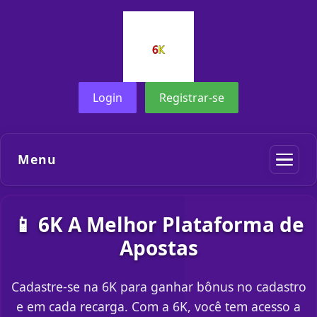
Login
Registrar-se
Menu
📱 6K A Melhor Plataforma de
Apostas
Cadastre-se na 6K para ganhar bônus no cadastro
e em cada recarga. Com a 6K, você tem acesso a