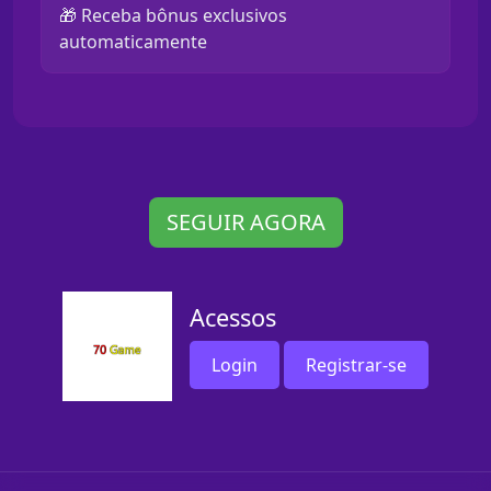
🎁 Receba bônus exclusivos
automaticamente
SEGUIR AGORA
Acessos
Login
Registrar-se