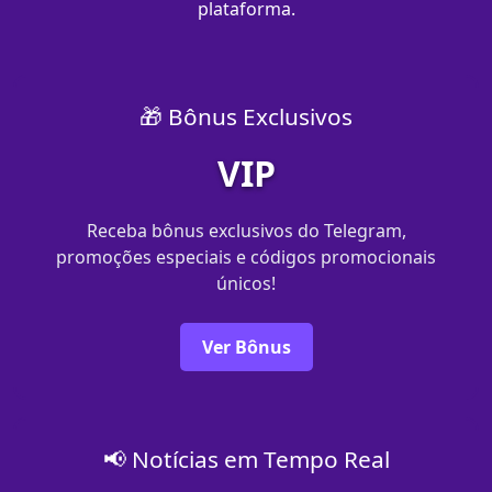
plataforma.
🎁 Bônus Exclusivos
VIP
Receba bônus exclusivos do Telegram,
promoções especiais e códigos promocionais
únicos!
Ver Bônus
📢 Notícias em Tempo Real