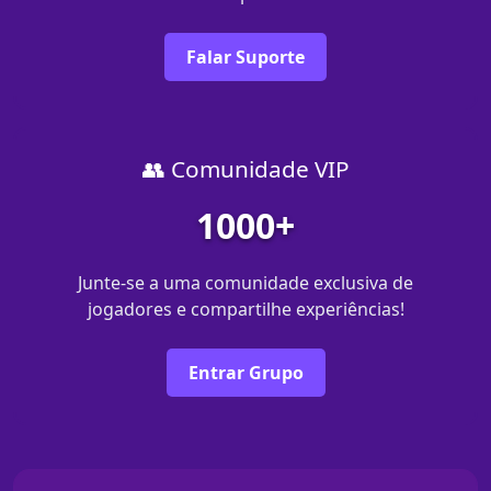
Falar Suporte
👥 Comunidade VIP
1000+
Junte-se a uma comunidade exclusiva de
jogadores e compartilhe experiências!
Entrar Grupo