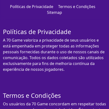
Políticas de Privacidade
Termos e Condições
Sitemap
Políticas de Privacidade
A 70 Game valoriza a privacidade de seus usuários e
está empenhada em proteger todas as informações
pessoais fornecidas durante o uso de nossos canais de
comunicação. Todos os dados coletados são utilizados
exclusivamente para fins de melhoria contínua da
experiência de nossos jogadores.
Termos e Condições
Os usuários da 70 Game concordam em respeitar todas