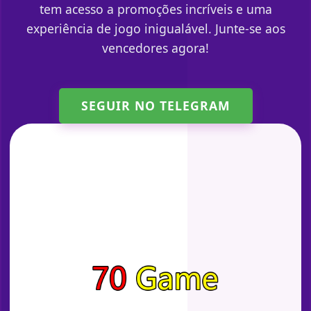
tem acesso a promoções incríveis e uma
experiência de jogo inigualável. Junte-se aos
vencedores agora!
SEGUIR NO TELEGRAM