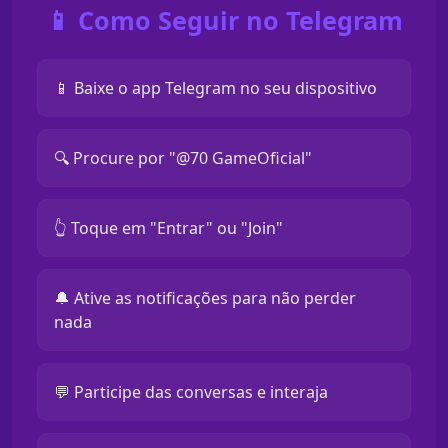
📱 Como Seguir no Telegram
📱 Baixe o app Telegram no seu dispositivo
🔍 Procure por "@70 GameOficial"
👆 Toque em "Entrar" ou "Join"
🔔 Ative as notificações para não perder
nada
💬 Participe das conversas e interaja