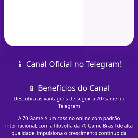
📱 Canal Oficial no Telegram!
📱 Benefícios do Canal
Descubra as vantagens de seguir a 70 Game no
Telegram
A 70 Game é um cassino online com padrão
internacional; com a filosofia da 70 Game Brasil de alta
qualidade, impulsiona o crescimento contínuo da