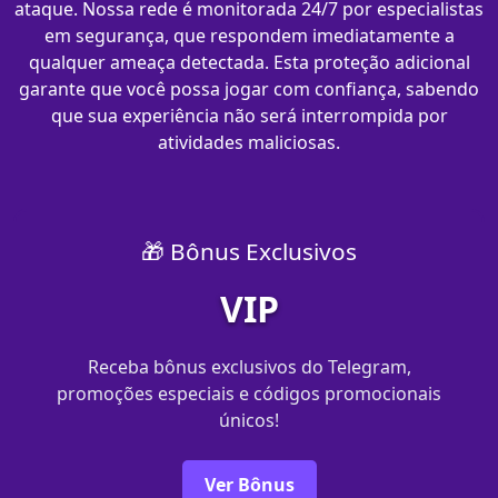
ataque. Nossa rede é monitorada 24/7 por especialistas
em segurança, que respondem imediatamente a
qualquer ameaça detectada. Esta proteção adicional
garante que você possa jogar com confiança, sabendo
que sua experiência não será interrompida por
atividades maliciosas.
🎁 Bônus Exclusivos
VIP
Receba bônus exclusivos do Telegram,
promoções especiais e códigos promocionais
únicos!
Ver Bônus