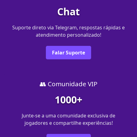
Chat
Suporte direto via Telegram, respostas rápidas e
atendimento personalizado!
Falar Suporte
👥 Comunidade VIP
1000+
Junte-se a uma comunidade exclusiva de
jogadores e compartilhe experiências!