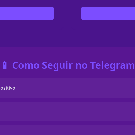
e
📱 Como Seguir no Telegram
ositivo