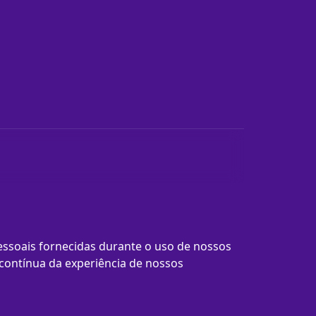
essoais fornecidas durante o uso de nossos
 contínua da experiência de nossos