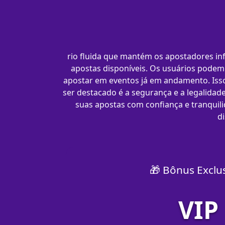
rio fluida que mantém os apostadores in
apostas disponíveis. Os usuários podem 
apostar em eventos já em andamento. Isso
ser destacado é a segurança e a legalidad
suas apostas com confiança e tranquil
d
🎁 Bônus Exclu
VIP