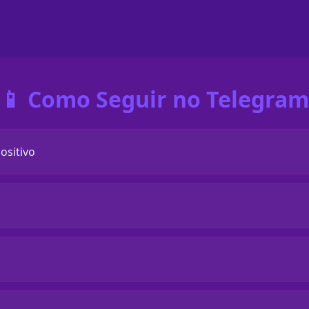
📱 Como Seguir no Telegram
ositivo