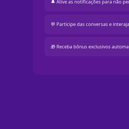
🔔 Ative as notificações para não p
💬 Participe das conversas e interaj
🎁 Receba bônus exclusivos autom