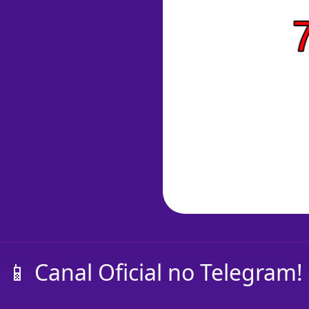
📱 Canal Oficial no Telegram!