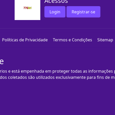
Acessos
Login
Registrar-se
Políticas de Privacidade
Termos e Condições
Sitemap
de
uários e está empenhada em proteger todas as informações 
os coletados são utilizados exclusivamente para fins de m