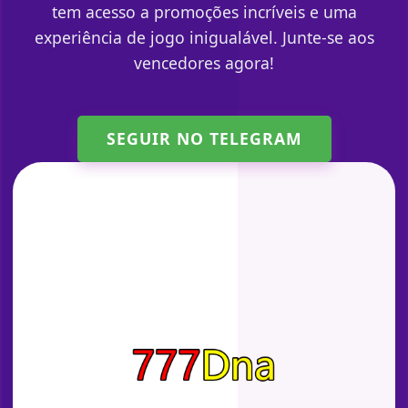
tem acesso a promoções incríveis e uma
experiência de jogo inigualável. Junte-se aos
vencedores agora!
SEGUIR NO TELEGRAM