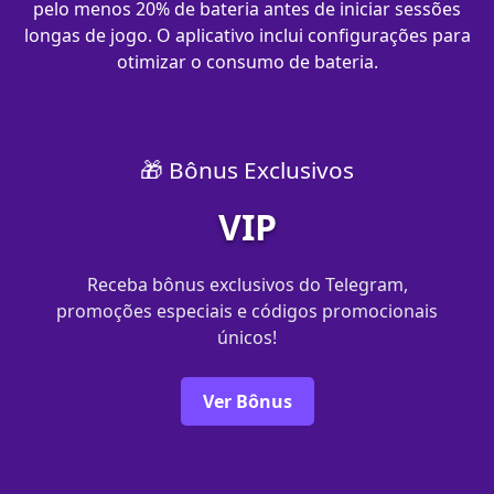
pelo menos 20% de bateria antes de iniciar sessões
longas de jogo. O aplicativo inclui configurações para
otimizar o consumo de bateria.
🎁 Bônus Exclusivos
VIP
Receba bônus exclusivos do Telegram,
promoções especiais e códigos promocionais
únicos!
Ver Bônus