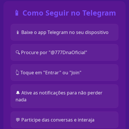
📱 Como Seguir no Telegram
📱 Baixe o app Telegram no seu dispositivo
🔍 Procure por "@777DnaOficial"
👆 Toque em "Entrar" ou "Join"
🔔 Ative as notificações para não perder
nada
💬 Participe das conversas e interaja