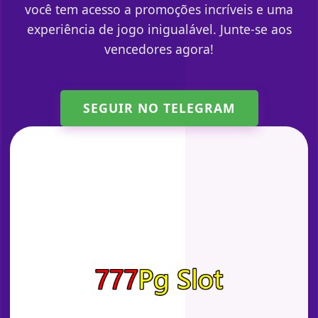
você tem acesso a promoções incríveis e uma
experiência de jogo inigualável. Junte-se aos
vencedores agora!
SEGUIR NO TELEGRAM