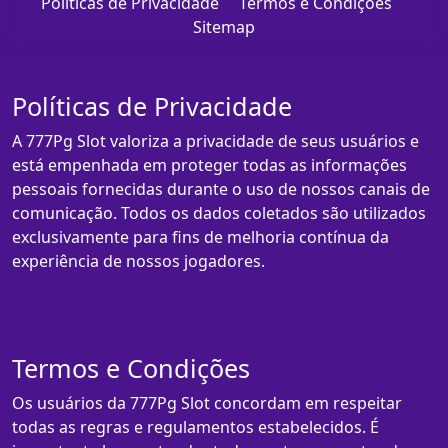
Políticas de Privacidade
Termos e Condições
Sitemap
Políticas de Privacidade
A 777Pg Slot valoriza a privacidade de seus usuários e
está empenhada em proteger todas as informações
pessoais fornecidas durante o uso de nossos canais de
comunicação. Todos os dados coletados são utilizados
exclusivamente para fins de melhoria contínua da
experiência de nossos jogadores.
Termos e Condições
Os usuários da 777Pg Slot concordam em respeitar
todas as regras e regulamentos estabelecidos. É