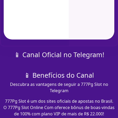
📱 Canal Oficial no Telegram!
📱 Benefícios do Canal
Descubra as vantagens de seguir a 777Pg Slot no
Telegram
777Pg Slot é um dos sites oficiais de apostas no Brasil.
O 777Pg Slot Online Com oferece bônus de boas-vindas
de 100% com plano VIP de mais de R$ 22.000!