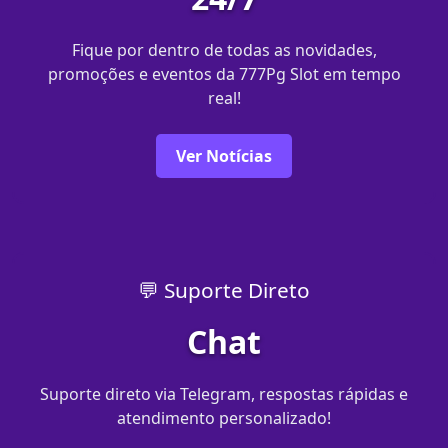
Fique por dentro de todas as novidades,
promoções e eventos da 777Pg Slot em tempo
real!
Ver Notícias
💬 Suporte Direto
Chat
Suporte direto via Telegram, respostas rápidas e
atendimento personalizado!