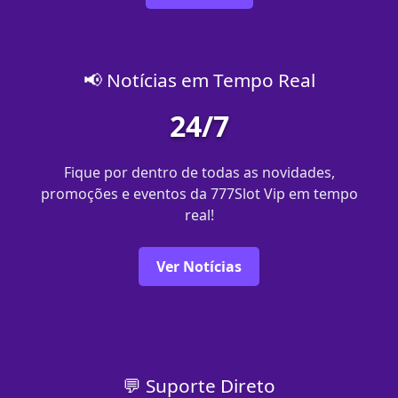
📢 Notícias em Tempo Real
24/7
Fique por dentro de todas as novidades,
promoções e eventos da 777Slot Vip em tempo
real!
Ver Notícias
💬 Suporte Direto