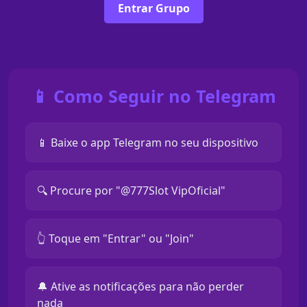
Entrar Grupo
📱 Como Seguir no Telegram
📱 Baixe o app Telegram no seu dispositivo
🔍 Procure por "@777Slot VipOficial"
👆 Toque em "Entrar" ou "Join"
🔔 Ative as notificações para não perder
nada