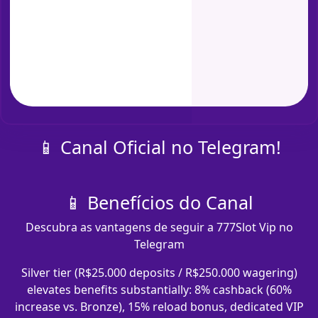
📱 Canal Oficial no Telegram!
📱 Benefícios do Canal
Descubra as vantagens de seguir a 777Slot Vip no
Telegram
Silver tier (R$25.000 deposits / R$250.000 wagering)
elevates benefits substantially: 8% cashback (60%
increase vs. Bronze), 15% reload bonus, dedicated VIP