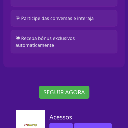
💬 Participe das conversas e interaja
🎁 Receba bônus exclusivos
automaticamente
SEGUIR AGORA
Acessos