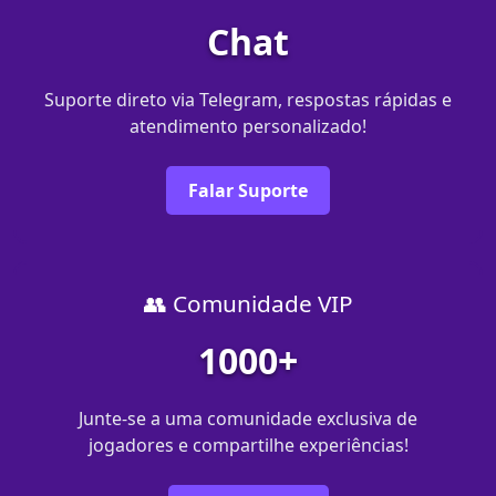
Chat
Suporte direto via Telegram, respostas rápidas e
atendimento personalizado!
Falar Suporte
👥 Comunidade VIP
1000+
Junte-se a uma comunidade exclusiva de
jogadores e compartilhe experiências!