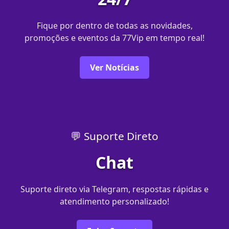
Fique por dentro de todas as novidades,
promoções e eventos da 77Vip em tempo real!
Ver Notícias
💬 Suporte Direto
Chat
Suporte direto via Telegram, respostas rápidas e
atendimento personalizado!