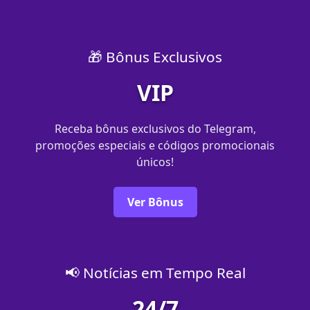
🎁 Bônus Exclusivos
VIP
Receba bônus exclusivos do Telegram,
promoções especiais e códigos promocionais
únicos!
Ver Bônus
📢 Notícias em Tempo Real
24/7