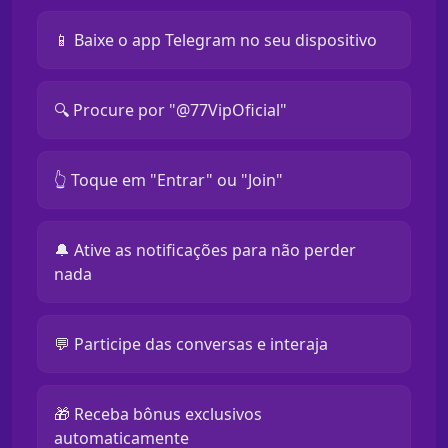
📱 Baixe o app Telegram no seu dispositivo
🔍 Procure por "@77VipOficial"
👆 Toque em "Entrar" ou "Join"
🔔 Ative as notificações para não perder
nada
💬 Participe das conversas e interaja
🎁 Receba bônus exclusivos
automaticamente