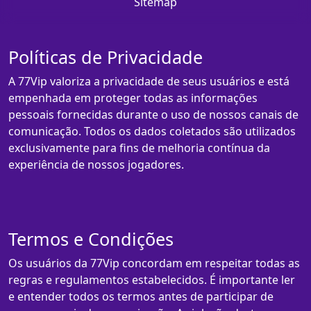
Sitemap
Políticas de Privacidade
A 77Vip valoriza a privacidade de seus usuários e está
empenhada em proteger todas as informações
pessoais fornecidas durante o uso de nossos canais de
comunicação. Todos os dados coletados são utilizados
exclusivamente para fins de melhoria contínua da
experiência de nossos jogadores.
Termos e Condições
Os usuários da 77Vip concordam em respeitar todas as
regras e regulamentos estabelecidos. É importante ler
e entender todos os termos antes de participar de