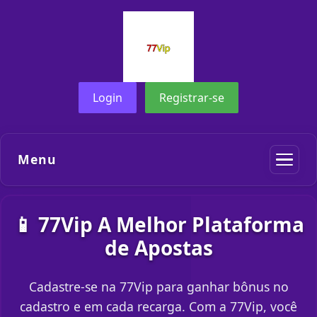
Login
Registrar-se
Menu
📱 77Vip A Melhor Plataforma
de Apostas
Cadastre-se na 77Vip para ganhar bônus no
cadastro e em cada recarga. Com a 77Vip, você