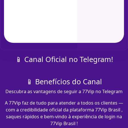
📱 Canal Oficial no Telegram!
📱 Benefícios do Canal
Descubra as vantagens de seguir a 77Vip no Telegram
A 77Vip faz de tudo para atender a todos os clientes —
com a credibilidade oficial da plataforma 77Vip Brasil ,
saques rápidos e bem-vindo à experiência de login na
77Vip Brasil !