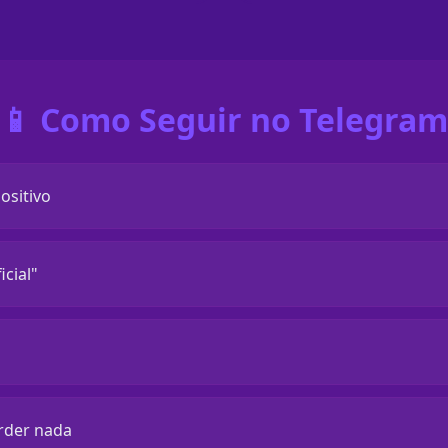
📱 Como Seguir no Telegram
ositivo
cial"
erder nada