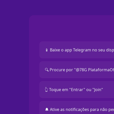
📱 Baixe o app Telegram no seu disp
🔍 Procure por "@78G PlataformaOfi
👆 Toque em "Entrar" ou "Join"
🔔 Ative as notificações para não p