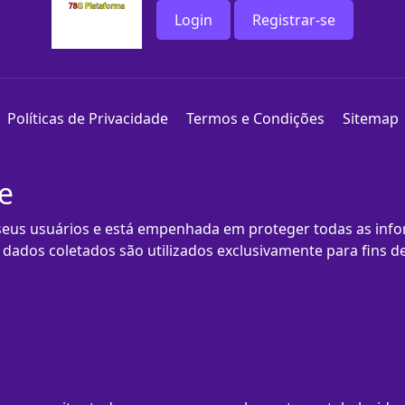
Login
Registrar-se
Políticas de Privacidade
Termos e Condições
Sitemap
de
 seus usuários e está empenhada em proteger todas as inf
dados coletados são utilizados exclusivamente para fins d