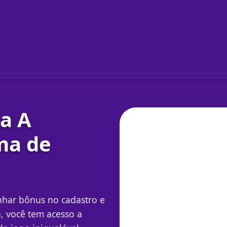
a A
ma de
nhar bônus no cadastro e
, você tem acesso a