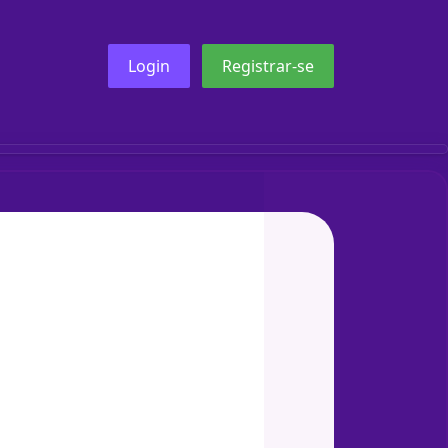
Login
Registrar-se