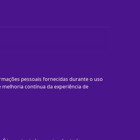
ormações pessoais fornecidas durante o uso
e melhoria contínua da experiência de