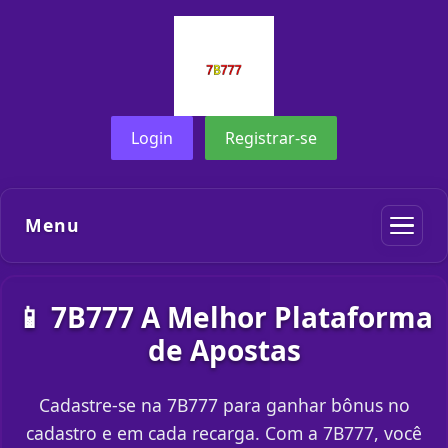
Login
Registrar-se
Menu
📱 7B777 A Melhor Plataforma
de Apostas
Cadastre-se na 7B777 para ganhar bônus no
cadastro e em cada recarga. Com a 7B777, você