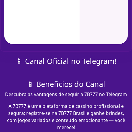
📱 Canal Oficial no Telegram!
📱 Benefícios do Canal
Descubra as vantagens de seguir a 7B777 no Telegram
A 7B777 é uma plataforma de cassino profissional e
segura; registre-se na 7B777 Brasil e ganhe brindes,
com jogos variados e conteúdo emocionante — você
merece!