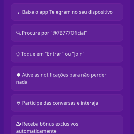
📱 Baixe o app Telegram no seu dispositivo
🔍 Procure por "@7B777Oficial"
👆 Toque em "Entrar" ou "Join"
🔔 Ative as notificações para não perder
nada
💬 Participe das conversas e interaja
🎁 Receba bônus exclusivos
automaticamente