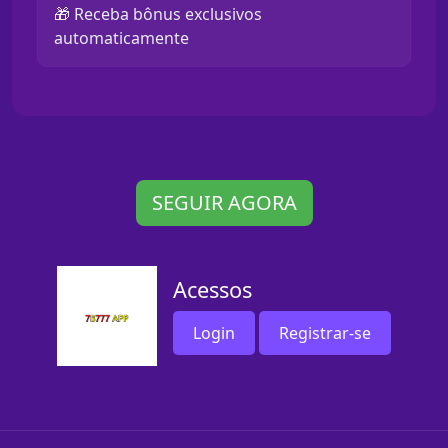
🎁 Receba bônus exclusivos
automaticamente
SEGUIR AGORA
Acessos
Login
Registrar-se