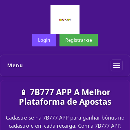
Login
Registrar-se
Menu
📱 7B777 APP A Melhor
Plataforma de Apostas
Cadastre-se na 7B777 APP para ganhar bônus no
cadastro e em cada recarga. Com a 7B777 APP,