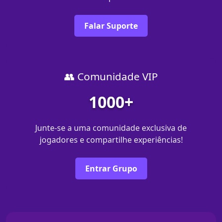
Falar Suporte
👥 Comunidade VIP
1000+
Junte-se a uma comunidade exclusiva de
jogadores e compartilhe experiências!
Entrar Grupo