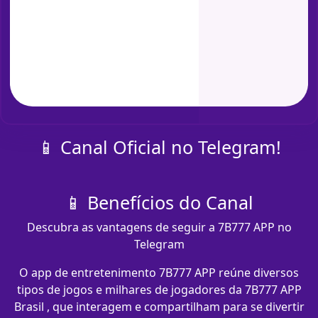
📱 Canal Oficial no Telegram!
📱 Benefícios do Canal
Descubra as vantagens de seguir a 7B777 APP no
Telegram
O app de entretenimento 7B777 APP reúne diversos
tipos de jogos e milhares de jogadores da 7B777 APP
Brasil , que interagem e compartilham para se divertir